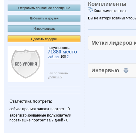
Комплименты
Отправить приватное сообщение
Комплиментов нет.
Вы не авторизованы! Чтоб
Добавить в друзья
Игнорировать
Сделать подарок
Метки лидеров
популярность:
71880 место
рейтинг
100
?
Интервью
Как получить
уровень?
Статистика портрета:
сейчас просматривают портрет - 0
зарегистрированные пользователи
посетившие портрет за 7 дней - 0